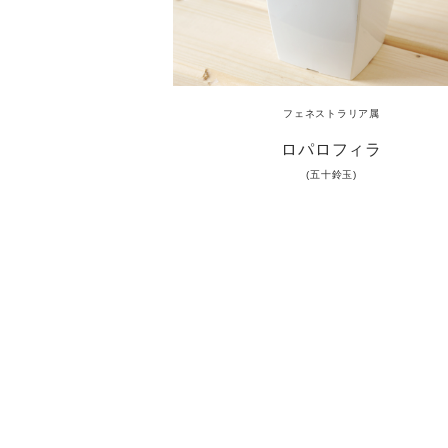
フェネストラリア
属
ロパロフィラ
(五十鈴玉)