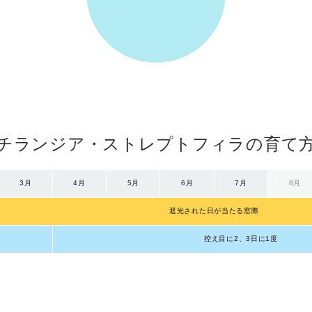
チランジア・ストレプトフィラの育て
3月
4月
5月
6月
7月
8月
遮光された日が当たる窓際
度
控え目に2、3日に1度