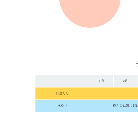
1月
2月
日当たり
水やり
控え目に週に1