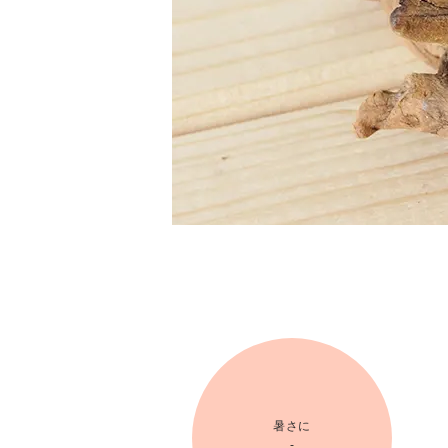
暑さに
-