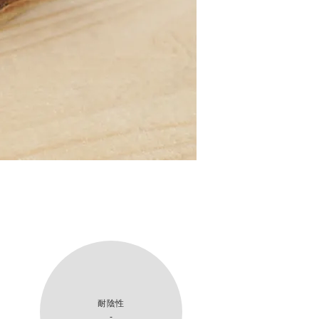
耐陰性
-