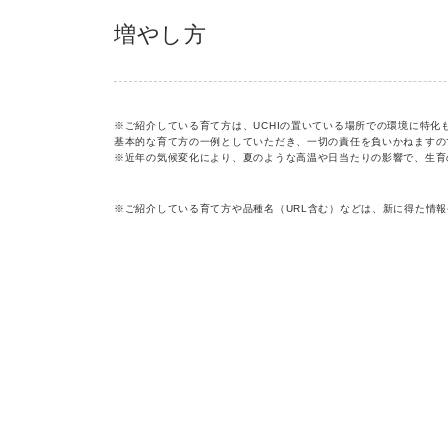
増やし方
※ご紹介している育て方は、UCHIの置いている場所での環境に特
基本的な育て方の一例としていただき、一切の責任を負いかねますの
※近年の気候変化により、夏のような高温や日当たりの影響で、生育
※ご紹介している育て方や品種名（URL含む）などは、新に得た情