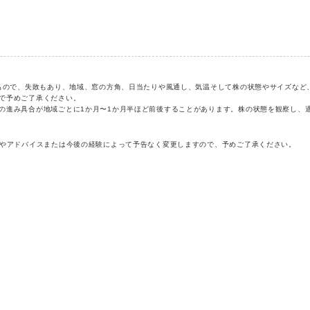
化もので、失敗もあり、地域、窓の方角、日当たりや風通し、気温そして株の状態やサイズな
で予めご了承ください。
の進み具合が地域ごとに1か月〜1か月半ほど前後することがあります。株の状態を観察し、
報やアドバイスまたは今後の経験によって予告なく変更しますので、予めご了承ください。