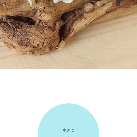
寒さに
-